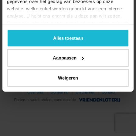
gegevens over het gedrag van bezoekers op onze
website, welke enkel worden gebruikt voor een interne
analyse. U helpt ons enorm als u deze aan wilt zetten.
Forten.nl werkt
niet
met (externe) adverteerders en heeft
geen commerciële doelstelling. U kunt deze cookies via
de knoppen accepteren, beheren of weigeren.
Alles toestaan
Aanpassen
Weigeren
© 2026 Stichting Forten Nederland
Over ons
Doneer nu
Disclaimer
Contact
Forten.nl wordt ondersteund door de