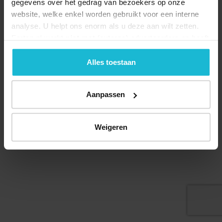
gegevens over het gedrag van bezoekers op onze
website, welke enkel worden gebruikt voor een interne
analyse. U helpt ons enorm als u deze aan wilt zetten.
Forten.nl werkt
niet
met (externe) adverteerders en heeft
geen commerciële doelstelling. U kunt deze cookies via
de knoppen accepteren, beheren of weigeren.
Alles toestaan
© 2026 Stichting Forten Nederland
Over ons
Doneer nu
Disclaimer
Contact
Aanpassen
Forten.nl wordt ondersteund door de
Weigeren