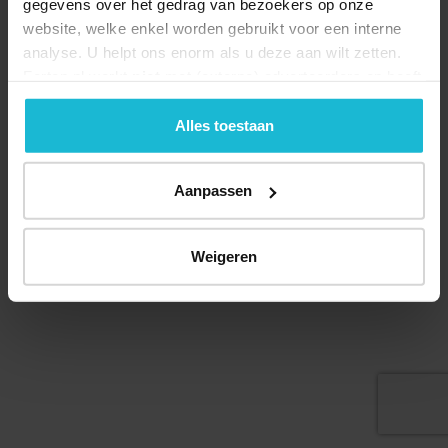
gegevens over het gedrag van bezoekers op onze
website, welke enkel worden gebruikt voor een interne
analyse. U helpt ons enorm als u deze aan wilt zetten.
Forten.nl werkt
niet
met (externe) adverteerders en heeft
geen commerciële doelstelling. U kunt deze cookies via
de knoppen accepteren, beheren of weigeren.
Alles toestaan
© 2026 Stichting Forten Nederland
Over ons
Doneer nu
Disclaimer
Contact
Aanpassen
Forten.nl wordt ondersteund door de
Weigeren