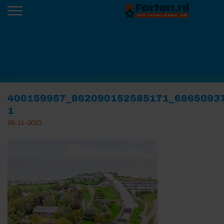
400159957_862090152585171_6865093
1
09-11-2023