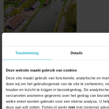
Deel dit
Toestemming
Details
Deze website maakt gebruik van cookies
Deze site maakt gebruik van functionele, analytische en mark
© 2026 Stichting Forten Nederland
doen wij om het gebruiksgemak van de site te verbeteren, sta
Over ons
Doneer nu
Disclaimer
Contact
houden en inzicht te krijgen in bezoekgedrag. De analytische
Forten.nl wordt ondersteund door de
verzamelen anonieme gegevens over het gedrag van bezoek
welke enkel worden gebruikt voor een interne analyse. U hel
deze aan wilt zetten. Forten.nl werkt
niet
met (externe) adver