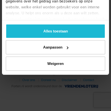
gegevens over het gedrag van bezoekers op onze
website, welke enkel worden gebruikt voor een interne
analyse. U helpt ons enorm als u deze aan wilt zetten.
Forten.nl werkt
niet
met (externe) adverteerders en heeft
geen commerciële doelstelling. U kunt deze cookies via
de knoppen accepteren, beheren of weigeren.
Alles toestaan
Deel dit
Aanpassen
Weigeren
© 2026 Stichting Forten Nederland
Over ons
Doneer nu
Disclaimer
Contact
Forten.nl wordt ondersteund door de