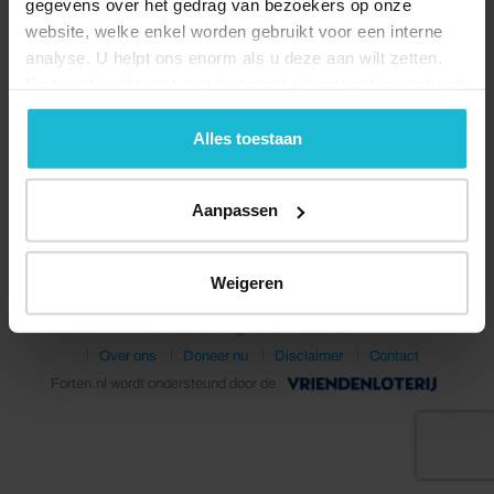
gegevens over het gedrag van bezoekers op onze
website, welke enkel worden gebruikt voor een interne
analyse. U helpt ons enorm als u deze aan wilt zetten.
Forten.nl werkt
niet
met (externe) adverteerders en heeft
geen commerciële doelstelling. U kunt deze cookies via
de knoppen accepteren, beheren of weigeren.
Alles toestaan
Deel dit
Aanpassen
Weigeren
© 2026 Stichting Forten Nederland
Over ons
Doneer nu
Disclaimer
Contact
Forten.nl wordt ondersteund door de