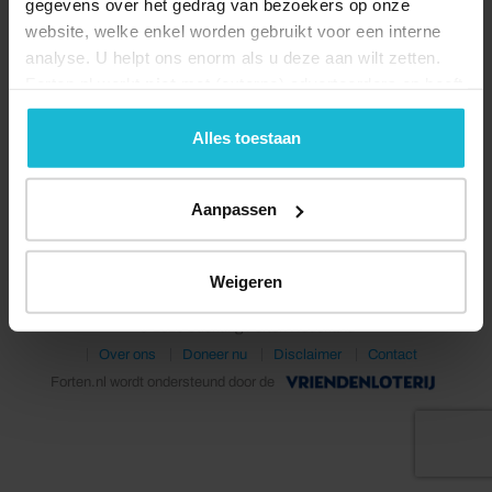
gegevens over het gedrag van bezoekers op onze
website, welke enkel worden gebruikt voor een interne
analyse. U helpt ons enorm als u deze aan wilt zetten.
Forten.nl werkt
niet
met (externe) adverteerders en heeft
geen commerciële doelstelling. U kunt deze cookies via
de knoppen accepteren, beheren of weigeren.
Alles toestaan
Deel dit
Aanpassen
Weigeren
© 2026 Stichting Forten Nederland
Over ons
Doneer nu
Disclaimer
Contact
Forten.nl wordt ondersteund door de