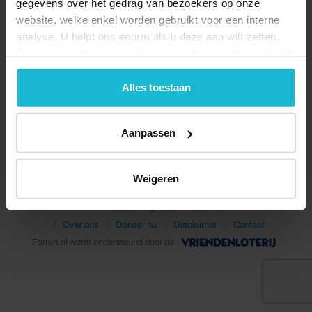
gegevens over het gedrag van bezoekers op onze
website, welke enkel worden gebruikt voor een interne
analyse. U helpt ons enorm als u deze aan wilt zetten.
Forten.nl werkt
niet
met (externe) adverteerders en heeft
geen commerciële doelstelling. U kunt deze cookies via
de knoppen accepteren, beheren of weigeren.
Alles toestaan
Deel dit
Aanpassen
Weigeren
© 2026 Stichting Forten Nederland
Over ons
Doneer nu
Disclaimer
Contact
Forten.nl wordt ondersteund door de