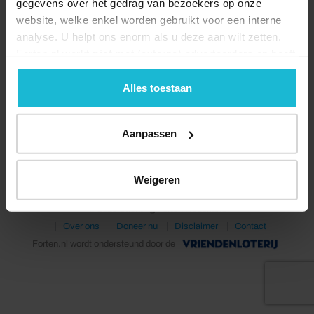
gegevens over het gedrag van bezoekers op onze
website, welke enkel worden gebruikt voor een interne
analyse. U helpt ons enorm als u deze aan wilt zetten.
Forten.nl werkt
niet
met (externe) adverteerders en heeft
geen commerciële doelstelling. U kunt deze cookies via
de knoppen accepteren, beheren of weigeren.
Alles toestaan
Deel dit
Aanpassen
Weigeren
© 2026 Stichting Forten Nederland
Over ons
Doneer nu
Disclaimer
Contact
Forten.nl wordt ondersteund door de