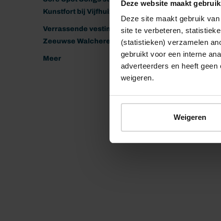
Deze website maakt gebruik
Kunstfort bij Vijfhuizen
Deze site maakt gebruik van 
Verrassende vestingen van het
site te verbeteren, statistie
Zeeuwse Walcheren
(statistieken) verzamelen a
gebruikt voor een interne ana
Meer
adverteerders en heeft geen 
weigeren.
Weigeren
© 2026 Stichting Forten Nederland