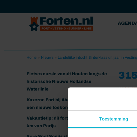
AGEND
Home
>
Nieuws
>
Landelijke intocht Sinterklaas dit jaar in Vesti
31
Fietsexcursie vanuit Houten langs de
historische Nieuwe Hollandse
29-10-20
Waterlinie
Kazerne Fort bij Abcoude klaar voor
een nieuwe toekomst
Vakantietip: dit fort ligt nog geen 20
Toestemming
km van Parijs
Sore Spot Songs strijkt neer op het