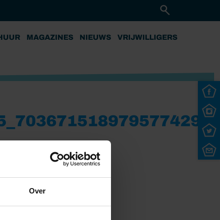
HUUR
MAGAZINES
NIEUWS
VRIJWILLIGERS
5_703671518979577429_
Over