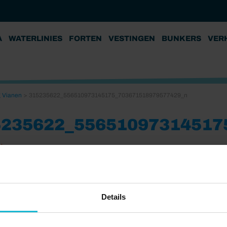
A
WATERLINIES
FORTEN
VESTINGEN
BUNKERS
VER
ng Vianen
>
315235622_556510973145175_703671518979577429_n
5235622_55651097314517
24
Details