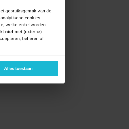
 het gebruiksgemak van de
e analytische cookies
te, welke enkel worden
rkt
niet
met (externe)
ccepteren, beheren of
Alles toestaan
teund door de