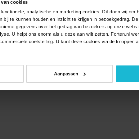
 van cookies
functionele, analytische en marketing cookies. Dit doen wij om
ken bij te kunnen houden en inzicht te krijgen in bezoekgedrag. D
nonieme gegevens over het gedrag van bezoekers op onze websi
lyse. U helpt ons enorm als u deze aan wilt zetten. Forten.nl we
commerciële doelstelling. U kunt deze cookies via de knoppen a
Aanpassen
Over ons
Doneer nu
Disclaimer
Contact
Forten.nl wordt onders