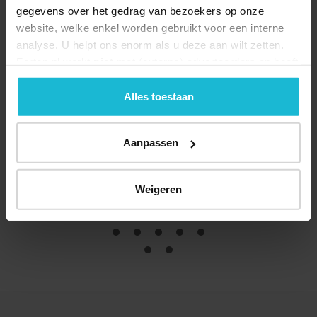
gegevens over het gedrag van bezoekers op onze
website, welke enkel worden gebruikt voor een interne
analyse. U helpt ons enorm als u deze aan wilt zetten.
Forten.nl werkt
niet
met (externe) adverteerders en heeft
geen commerciële doelstelling. U kunt deze cookies via
de knoppen accepteren, beheren of weigeren.
Alles toestaan
1
2-3
Aanpassen
Weigeren