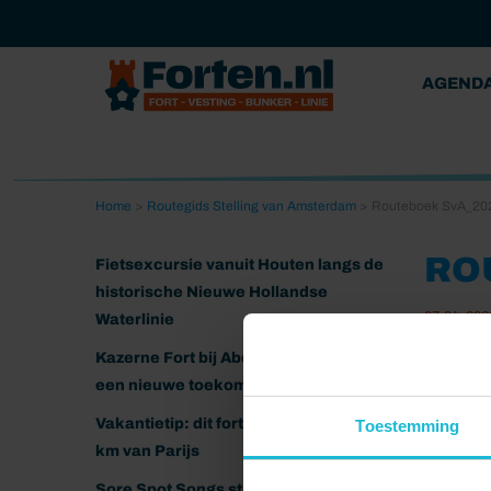
AGEND
Home
>
Routegids Stelling van Amsterdam
>
Routeboek SvA_20
RO
Fietsexcursie vanuit Houten langs de
historische Nieuwe Hollandse
07-04-202
Waterlinie
Kazerne Fort bij Abcoude klaar voor
een nieuwe toekomst
Vakantietip: dit fort ligt nog geen 20
Toestemming
km van Parijs
Sore Spot Songs strijkt neer op het