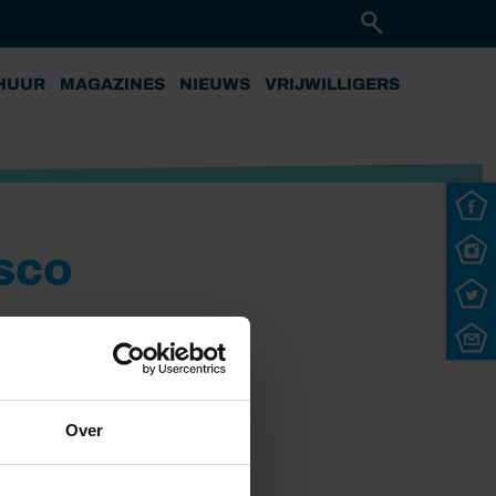
HUUR
MAGAZINES
NIEUWS
VRIJWILLIGERS
SCO
Over