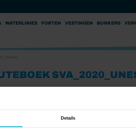
A
WATERLINIES
FORTEN
VESTINGEN
BUNKERS
VER
20_unesco
UTEBOEK SVA_2020_UNE
1
Details