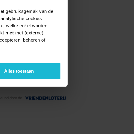
 het gebruiksgemak van de
e analytische cookies
te, welke enkel worden
rkt
niet
met (externe)
ccepteren, beheren of
Alles toestaan
teund door de