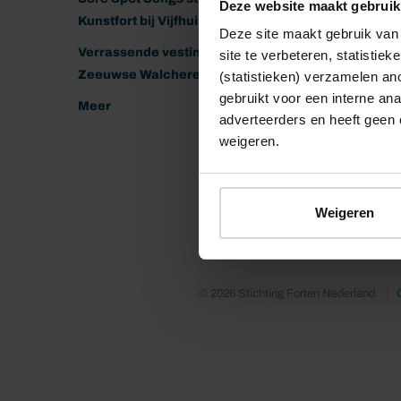
Deze website maakt gebruik
Kunstfort bij Vijfhuizen
Deze site maakt gebruik van 
Verrassende vestingen van het
site te verbeteren, statistie
Zeeuwse Walcheren
(statistieken) verzamelen a
gebruikt voor een interne ana
Meer
adverteerders en heeft geen 
weigeren.
Weigeren
© 2026 Stichting Forten Nederland