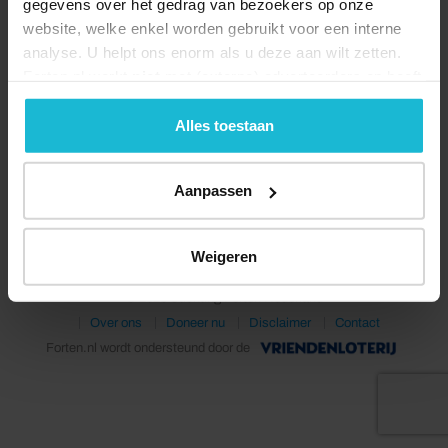
gegevens over het gedrag van bezoekers op onze
website, welke enkel worden gebruikt voor een interne
analyse. U helpt ons enorm als u deze aan wilt zetten.
Forten.nl werkt
niet
met (externe) adverteerders en heeft
geen commerciële doelstelling. U kunt deze cookies via
de knoppen accepteren, beheren of weigeren.
Alles toestaan
Deel dit
Aanpassen
Weigeren
© 2026 Stichting Forten Nederland
Over ons
Doneer nu
Disclaimer
Contact
Forten.nl wordt ondersteund door de