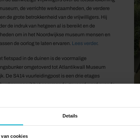
 museum, de verrichte werkzaamheden, de verdere
en de grote betrokkenheid van de vrijwilligers. Hij
der de indruk van hetgeen al is bereikt en de
kheden om in het Noordwijkse museum mensen en
assen de oorlog te laten ervaren.
Lees verder
.
t fietspad in de duinen is de voormalige
ingsbunker omgetoverd tot Atlantikwall Museum
k. De S414 vuurleidingpost is een drie etages
 bunker waaruit het commando gevoerd werd over de
. Vanuit de bunker was er goed uitzicht op zee voor
tie en om metingen te verrichten waarmee kanonnen
d konden worden. Het museum laat goed zien hoe het
Details
 bunker aan toe ging en is ingericht met overwegend
e apparatuur.
 van cookies