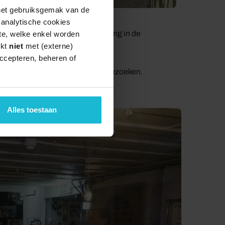
 het gebruiksgemak van de
e analytische cookies
cheveningen en een alarm-oefening in de
te, welke enkel worden
rkt
niet
met (externe)
n van de landing in Normandië.
ccepteren, beheren of
r en twee manschappenbunkers bezoeken.
Alles toestaan