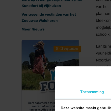
Kunstfort bij Vijfhuizen
van het
plannen 
Verrassende vestingen van het
bleek on
Zeeuwse Walcheren
mogelij
Meer Nieuws
schoolkl
Langs he
vuurleid
Noordwij
tellende
batterij
observa
ingestel
Toestemming
er in de
originel
Deze website maakt gebruik