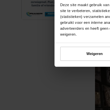
In de vo
Deze site maakt gebruik van 
vliegtui
site te verbeteren, statistie
beelden 
(statistieken) verzamelen a
gebruikt voor een interne ana
noordwij
adverteerders en heeft geen 
weigeren.
Via het 
Atlanti
Weigeren