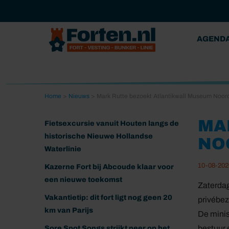
AGEND
Home
>
Nieuws
>
Mark Rutte bezoekt Atlantikwall Museum Noor
MA
Fietsexcursie vanuit Houten langs de
historische Nieuwe Hollandse
NO
Waterlinie
10-08-202
Kazerne Fort bij Abcoude klaar voor
een nieuwe toekomst
Zaterdag
Vakantietip: dit fort ligt nog geen 20
privébez
km van Parijs
De minis
bestuur 
Sore Spot Songs strijkt neer op het