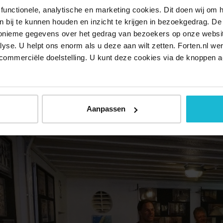
ormalige kijkspleet worden beelden vertoond van
functionele, analytische en marketing cookies. Dit doen wij om
gen en schepen aan de horizon. Daarnaast worden
ken bij te kunnen houden en inzicht te krijgen in bezoekgedrag. D
getoond van de bouw van de bunkers, de sloop van de pier in S
nonieme gegevens over het gedrag van bezoekers op onze websi
lyse. U helpt ons enorm als u deze aan wilt zetten. Forten.nl we
kse bunkers. In de tweede kijkspleet is een documentaire te zie
commerciële doelstelling. U kunt deze cookies via de knoppen a
ruim 400 meter lange gangenstelsel kun je een geschutsbunke
kwallmuseum Noordwijk
Aanpassen