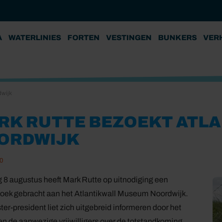
A
WATERLINIES
FORTEN
VESTINGEN
BUNKERS
VER
dwijk
RK RUTTE BEZOEKT ATL
ORDWIJK
0
 8 augustus heeft Mark Rutte op uitnodiging een
oek gebracht aan het Atlantikwall Museum Noordwijk.
ter-president liet zich uitgebreid informeren door het
en de aanwezige vrijwilligers over de totstandkoming