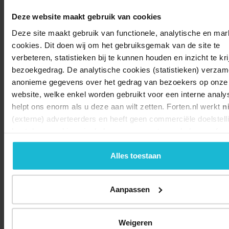
Deze website maakt gebruik van cookies
Deze site maakt gebruik van functionele, analytische en mar
cookies. Dit doen wij om het gebruiksgemak van de site te
verbeteren, statistieken bij te kunnen houden en inzicht te kri
bezoekgedrag. De analytische cookies (statistieken) verzam
anonieme gegevens over het gedrag van bezoekers op onze
website, welke enkel worden gebruikt voor een interne analy
helpt ons enorm als u deze aan wilt zetten. Forten.nl werkt
n
Deel dit
(externe) adverteerders en heeft geen commerciële doelstell
kunt deze cookies via de knoppen accepteren, beheren of we
Alles toestaan
© 2026 Stichting Forten Nederland
Over ons
Doneer nu
Disclaimer
Contact
Aanpassen
Forten.nl wordt ondersteund door de
Weigeren