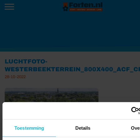
LUCHTFOTO-
WESTERBEEKTERREIN_800X400_ACF_C
28-10-2022
Toestemming
Details
Ove