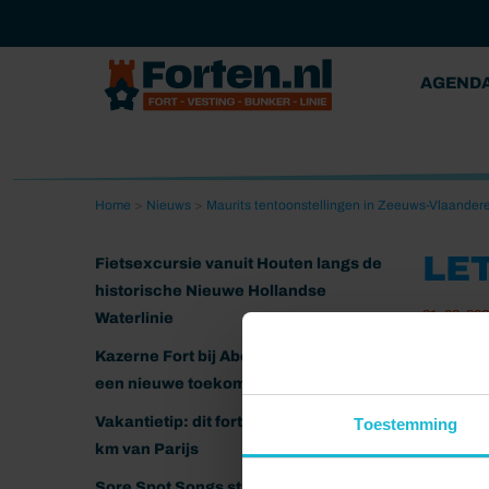
AGEND
Home
>
Nieuws
>
Maurits tentoonstellingen in Zeeuws-Vlaander
LE
Fietsexcursie vanuit Houten langs de
historische Nieuwe Hollandse
31-03-20
Waterlinie
Kazerne Fort bij Abcoude klaar voor
een nieuwe toekomst
Vakantietip: dit fort ligt nog geen 20
Toestemming
km van Parijs
Sore Spot Songs strijkt neer op het