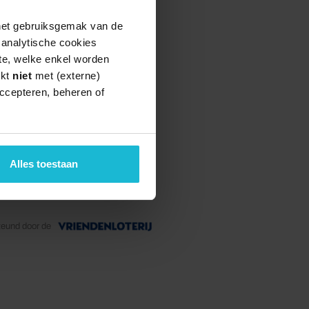
 het gebruiksgemak van de
e analytische cookies
te, welke enkel worden
rkt
niet
met (externe)
ccepteren, beheren of
Alles toestaan
teund door de