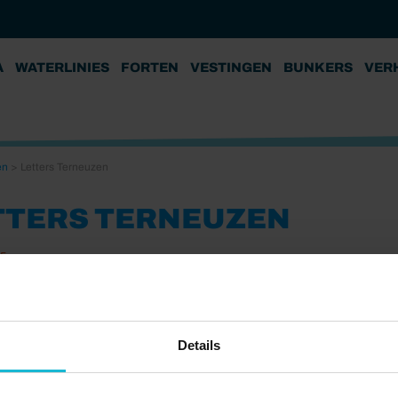
A
WATERLINIES
FORTEN
VESTINGEN
BUNKERS
VER
en
>
Letters Terneuzen
TTERS TERNEUZEN
25
Details