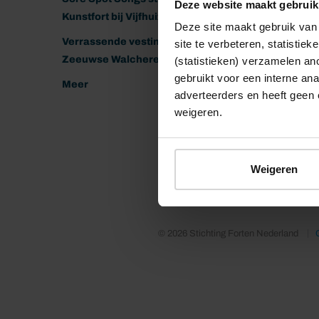
Deze website maakt gebruik
Kunstfort bij Vijfhuizen
Deze site maakt gebruik van 
Verrassende vestingen van het
site te verbeteren, statistie
Zeeuwse Walcheren
(statistieken) verzamelen a
gebruikt voor een interne ana
Meer
adverteerders en heeft geen 
weigeren.
Weigeren
© 2026 Stichting Forten Nederland