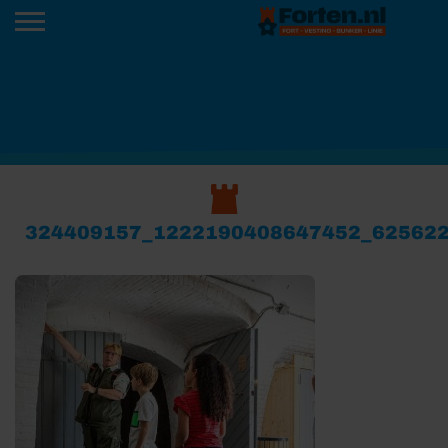
324409157_1222190408647452_62562