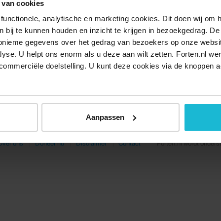
 van cookies
functionele, analytische en marketing cookies. Dit doen wij om
ken bij te kunnen houden en inzicht te krijgen in bezoekgedrag. D
nonieme gegevens over het gedrag van bezoekers op onze websi
lyse. U helpt ons enorm als u deze aan wilt zetten. Forten.nl we
commerciële doelstelling. U kunt deze cookies via de knoppen a
Aanpassen
Over ons
Doneer nu
Disclaimer
Contact
Forten.nl wordt onders