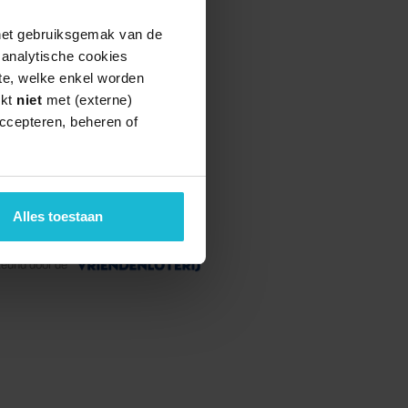
 het gebruiksgemak van de
e analytische cookies
te, welke enkel worden
rkt
niet
met (externe)
ccepteren, beheren of
Alles toestaan
teund door de