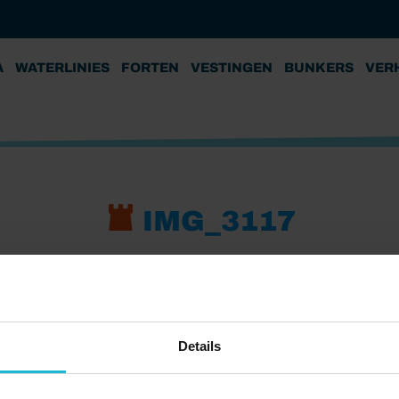
A
WATERLINIES
FORTEN
VESTINGEN
BUNKERS
VER
IMG_3117
Details