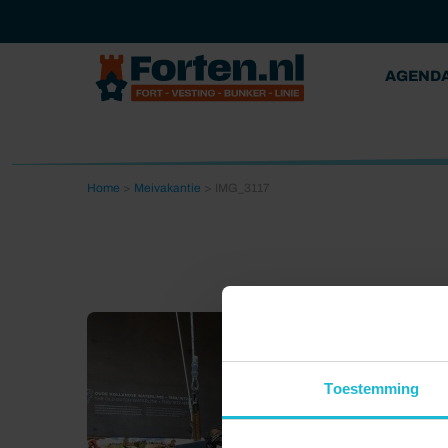
AGEND
Home
>
Meivakantie
>
IMG_3117
Toestemming