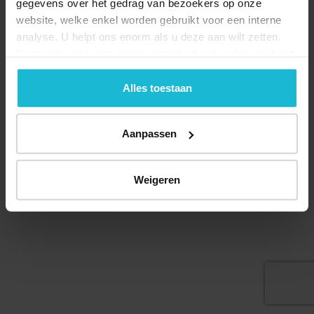
gegevens over het gedrag van bezoekers op onze
website, welke enkel worden gebruikt voor een interne
analyse. U helpt ons enorm als u deze aan wilt zetten.
Forten.nl werkt
niet
met (externe) adverteerders en heeft
geen commerciële doelstelling. U kunt deze cookies via
de knoppen accepteren, beheren of weigeren.
Alles toestaan
Aanpassen
© 2026 Stichting Forten Nederland
Over ons
Doneer nu
Disclaimer
Contact
Weigeren
Forten.nl wordt ondersteund door de