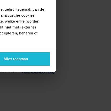
 het gebruiksgemak van de
e analytische cookies
te, welke enkel worden
rkt
niet
met (externe)
ccepteren, beheren of
Alles toestaan
teund door de