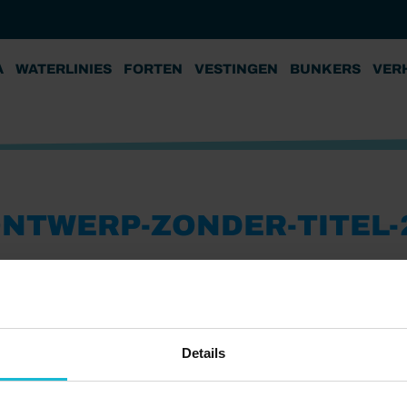
A
WATERLINIES
FORTEN
VESTINGEN
BUNKERS
VER
NTWERP-ZONDER-TITEL-
Details