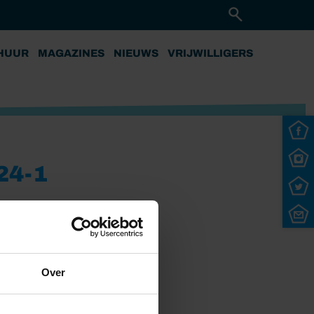
HUUR
MAGAZINES
NIEUWS
VRIJWILLIGERS
24-1
Over