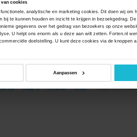
 van cookies
functionele, analytische en marketing cookies. Dit doen wij om
ken bij te kunnen houden en inzicht te krijgen in bezoekgedrag. D
nonieme gegevens over het gedrag van bezoekers op onze websi
lyse. U helpt ons enorm als u deze aan wilt zetten. Forten.nl we
commerciële doelstelling. U kunt deze cookies via de knoppen a
Aanpassen
Over ons
Doneer nu
Disclaimer
Contact
Forten.nl wordt onders