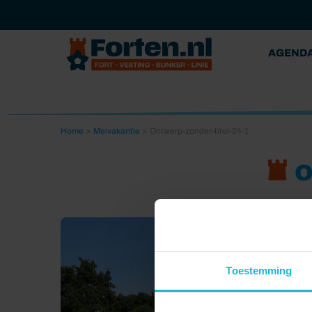
AGEND
Home
>
Meivakantie
>
Ontwerp-zonder-titel-24-1
O
Toestemming