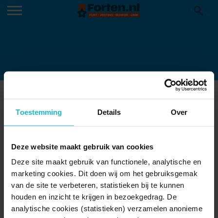
MUSEUMKIDSWEEK IN DE
HERFSTVAKANTIE
Toestemming
Details
Over
15-10-2019
Van 12 t/m 27 oktober 2019 zijn er volop kinderactiviteiten in de
Deze website maakt gebruik van cookies
Nederlandse musea tijdens de
Museumkidsweek
.
De leukste activiteiten in musea zijn dichterbij dan je denkt! Zin in
Deze site maakt gebruik van functionele, analytische en
een verrassend dagje uit?
marketing cookies. Dit doen wij om het gebruiksgemak
Wist je dat er ook genoeg forten en vestigsteden zijn waar je terecht
van de site te verbeteren, statistieken bij te kunnen
kan met je Museumkaart?
houden en inzicht te krijgen in bezoekgedrag. De
Tijdens deze herfstvakantie kun je o.a. een bezoek brengen aan:
analytische cookies (statistieken) verzamelen anonieme