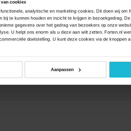
 van cookies
functionele, analytische en marketing cookies. Dit doen wij om
ken bij te kunnen houden en inzicht te krijgen in bezoekgedrag. D
nonieme gegevens over het gedrag van bezoekers op onze websi
lyse. U helpt ons enorm als u deze aan wilt zetten. Forten.nl we
commerciële doelstelling. U kunt deze cookies via de knoppen a
Aanpassen
Over ons
Doneer nu
Disclaimer
Contact
Forten.nl wordt onders