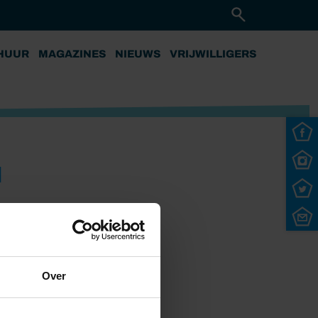
HUUR
MAGAZINES
NIEUWS
VRIJWILLIGERS
N
Over