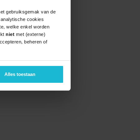
 het gebruiksgemak van de
e analytische cookies
te, welke enkel worden
rkt
niet
met (externe)
ccepteren, beheren of
Alles toestaan
teund door de