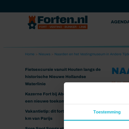
AGEND
Home
>
Nieuws
>
Naarden en het Vestingmuseum in Andere Tijd
NA
Fietsexcursie vanuit Houten langs de
historische Nieuwe Hollandse
05-11-20
Waterlinie
Kazerne Fort bij Abcoude klaar voor
een nieuwe toekomst
Vakantietip: dit fort ligt nog geen 20
Toestemming
km van Parijs
Sore Spot Songs strijkt neer op het