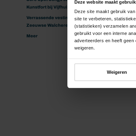
Deze website maakt gebruik
Kunstfort bij Vijfhuizen
Deze site maakt gebruik van 
Verrassende vestingen van het
site te verbeteren, statistie
Zeeuwse Walcheren
(statistieken) verzamelen a
gebruikt voor een interne ana
Meer
adverteerders en heeft geen 
weigeren.
Weigeren
© 2026 Stichting Forten Nederland