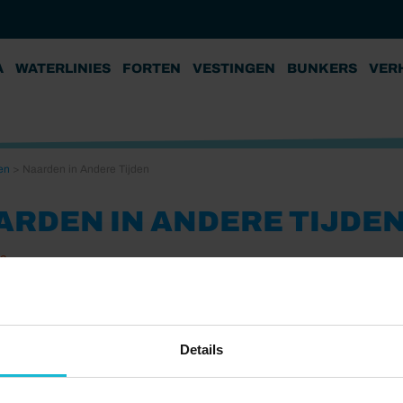
A
WATERLINIES
FORTEN
VESTINGEN
BUNKERS
VER
en
>
Naarden in Andere Tijden
ARDEN IN ANDERE TIJDE
22
Details