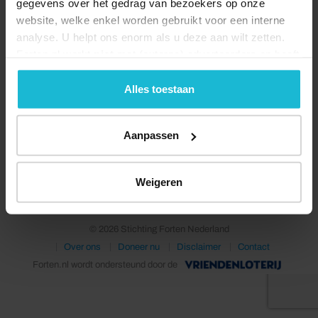
gegevens over het gedrag van bezoekers op onze
website, welke enkel worden gebruikt voor een interne
analyse. U helpt ons enorm als u deze aan wilt zetten.
Forten.nl werkt
niet
met (externe) adverteerders en heeft
geen commerciële doelstelling. U kunt deze cookies via
de knoppen accepteren, beheren of weigeren.
Alles toestaan
Aanpassen
Deel dit
Weigeren
© 2026 Stichting Forten Nederland
Over ons
Doneer nu
Disclaimer
Contact
Forten.nl wordt ondersteund door de