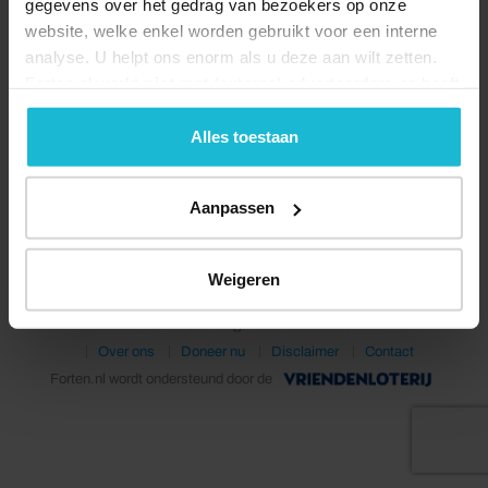
gegevens over het gedrag van bezoekers op onze
website, welke enkel worden gebruikt voor een interne
analyse. U helpt ons enorm als u deze aan wilt zetten.
Forten.nl werkt
niet
met (externe) adverteerders en heeft
geen commerciële doelstelling. U kunt deze cookies via
de knoppen accepteren, beheren of weigeren.
Alles toestaan
Deel dit
Aanpassen
Weigeren
© 2026 Stichting Forten Nederland
Over ons
Doneer nu
Disclaimer
Contact
Forten.nl wordt ondersteund door de