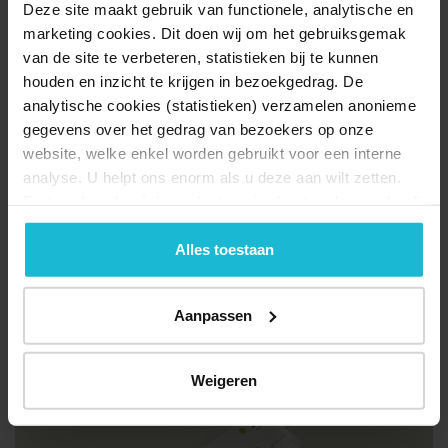
Deze site maakt gebruik van functionele, analytische en
Kenniscentrum voor Insecten
) en Wouke Willemijn van Hees
marketing cookies. Dit doen wij om het gebruiksgemak
(
Landschap erfgoed Utrecht
). Het boekje bevat naast informatie
over de bestuivers ook leuke weetjes over de forten van de
van de site te verbeteren, statistieken bij te kunnen
Hollandse Waterlinies en is gratis verkrijgbaar bij de Utrechtse
houden en inzicht te krijgen in bezoekgedrag. De
forten van de Hollandse Waterlinies.
analytische cookies (statistieken) verzamelen anonieme
gegevens over het gedrag van bezoekers op onze
website, welke enkel worden gebruikt voor een interne
analyse. U helpt ons enorm als u deze aan wilt zetten.
Forten.nl werkt
niet
met (externe) adverteerders en heeft
geen commerciële doelstelling. U kunt deze cookies via
de knoppen accepteren, beheren of weigeren.
Alles toestaan
Aanpassen
Weigeren