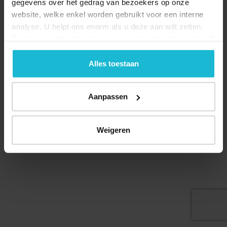
gegevens over het gedrag van bezoekers op onze
website, welke enkel worden gebruikt voor een interne
analyse. U helpt ons enorm als u deze aan wilt zetten.
Forten.nl werkt
niet
met (externe) adverteerders en heeft
geen commerciële doelstelling. U kunt deze cookies via
Deel dit
de knoppen accepteren, beheren of weigeren.
Alles toestaan
Aanpassen
© 2026 Stichting Forten Nederland
Over ons
Doneer nu
Disclaimer
Contact
Weigeren
Forten.nl wordt ondersteund door de