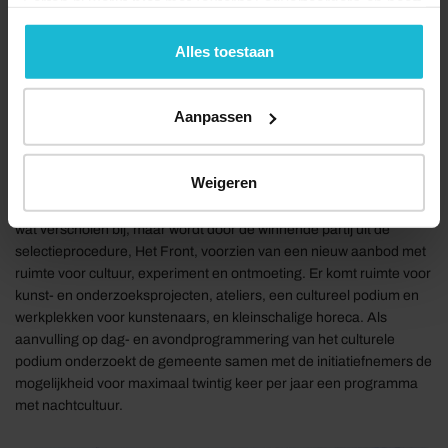
Forten.nl werkt
niet
met (externe) adverteerders en heeft
geen commerciële doelstelling. U kunt deze cookies via
de knoppen accepteren, beheren of weigeren.
Alles toestaan
Aanpassen
Weigeren
Lunet II, culturele broedplaats met erfgoedbeleving
Lunet II krijgt een ander gezicht. Het fort ligt er vandaag de dag nog
wat verscholen bij, maar wordt door de winnende partij uit de
selectieprocedure, Het Front, voorzien van een nieuw aanbod met
ruimte voor cultuur, experiment en ontmoeting. Er komt ruimte voor
kunst- en onderzoeksprojecten, ateliers, een cultureel podium en
werkplekken voor kunstenaars, en kleinschalige horeca. Als
aanvulling op dag- en avondprogrammering van het culturele
podium onderzoekt de gemeente samen met de initiatiefnemers de
mogelijkheid voor maximaal twintig keer per jaar een programma
met nachtcultuur.