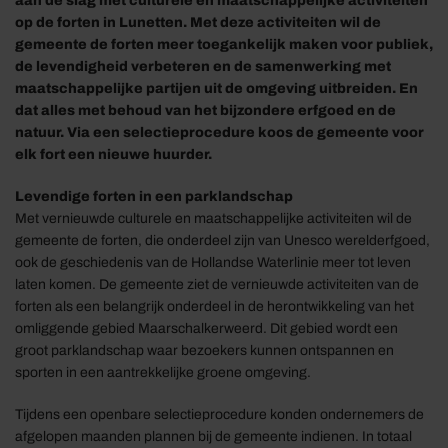
aan de slag met culturele en maatschappelijke activiteiten
op de forten in Lunetten. Met deze activiteiten wil de
gemeente de forten meer toegankelijk maken voor publiek,
de levendigheid verbeteren en de samenwerking met
maatschappelijke partijen uit de omgeving uitbreiden. En
dat alles met behoud van het bijzondere erfgoed en de
natuur. Via een selectieprocedure koos de gemeente voor
elk fort een nieuwe huurder.
Levendige forten in een parklandschap
Met vernieuwde culturele en maatschappelijke activiteiten wil de
gemeente de forten, die onderdeel zijn van Unesco werelderfgoed,
ook de geschiedenis van de Hollandse Waterlinie meer tot leven
laten komen. De gemeente ziet de vernieuwde activiteiten van de
forten als een belangrijk onderdeel in de herontwikkeling van het
omliggende gebied Maarschalkerweerd. Dit gebied wordt een
groot parklandschap waar bezoekers kunnen ontspannen en
sporten in een aantrekkelijke groene omgeving.
Tijdens een openbare selectieprocedure konden ondernemers de
afgelopen maanden plannen bij de gemeente indienen. In totaal