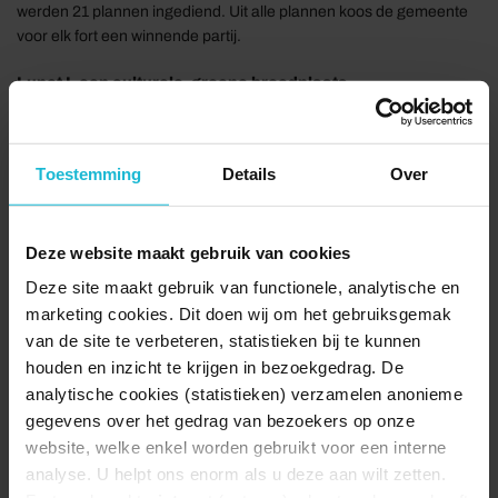
werden 21 plannen ingediend. Uit alle plannen koos de gemeente
voor elk fort een winnende partij.
Lunet I, een culturele, groene broedplaats
Met DePlaatsmaker als overkoepelende huurder gaan
verschillende organisaties het culturele aanbod op Lunet I
versterken. Stichting BUI/Onderbuik is een muzikaal
Toestemming
Details
Over
makerscollectief uit Utrecht en wil een muzikale broedplaats
opzetten in de atoombunker van het fort. Grounded blijft gebruik
maken van de flankkazematten en organiseert evenementen met
Deze website maakt gebruik van cookies
een duurzaam en/of sociaal karakter. DePlaatsmaker zet zich in
voor het creëren en behouden van plekken waar kunst en cultuur
Deze site maakt gebruik van functionele, analytische en
kunnen ontstaan en bloeien.
marketing cookies. Dit doen wij om het gebruiksgemak
van de site te verbeteren, statistieken bij te kunnen
houden en inzicht te krijgen in bezoekgedrag. De
analytische cookies (statistieken) verzamelen anonieme
gegevens over het gedrag van bezoekers op onze
website, welke enkel worden gebruikt voor een interne
analyse. U helpt ons enorm als u deze aan wilt zetten.