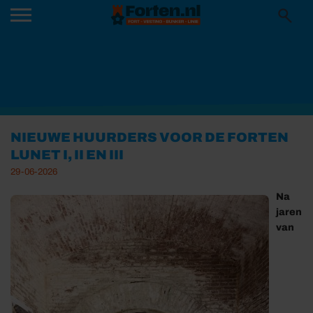
NIEUWE HUURDERS VOOR DE FORTEN
LUNET I, II EN III
29-06-2026
Na
jaren
van