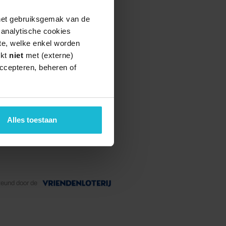
 het gebruiksgemak van de
e analytische cookies
te, welke enkel worden
rkt
niet
met (externe)
ccepteren, beheren of
Alles toestaan
teund door de