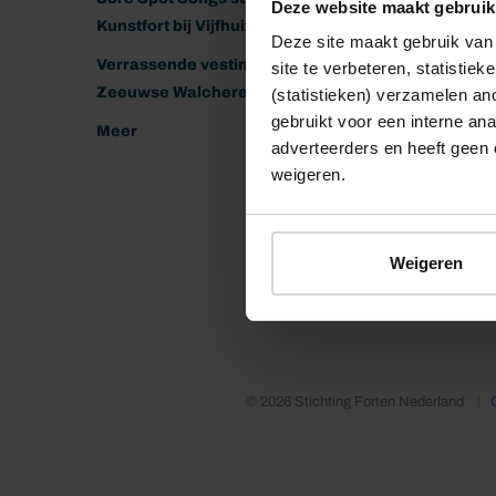
Deze website maakt gebruik
Kunstfort bij Vijfhuizen
Deze site maakt gebruik van 
Verrassende vestingen van het
site te verbeteren, statistie
Zeeuwse Walcheren
(statistieken) verzamelen a
gebruikt voor een interne ana
Meer
adverteerders en heeft geen 
weigeren.
Weigeren
© 2026 Stichting Forten Nederland