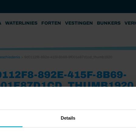
A
WATERLINIES
FORTEN
VESTINGEN
BUNKERS
VER
Geschiedenis
>
9d0112f8-892e-415f-8b69-9f001e87d1cd_thumb1920
112F8-892E-415F-8B69-
001E87D1CD_THUMB1920
5
Details