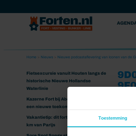
AGEND
Home
>
Nieuws
>
Nieuwe podcastaflevering van Iconen van de 
9D0
Fietsexcursie vanuit Houten langs de
historische Nieuwe Hollandse
9F
Waterlinie
17-03-202
Kazerne Fort bij Abcoude klaar voor
een nieuwe toekomst
Vakantietip: dit fort ligt nog geen 20
Toestemming
km van Parijs
Sore Spot Songs strijkt neer op het