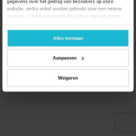
gegevens over het gedrag van bezoekers op onze
website, welke enkel worden gebruikt voor een interne
analyse. U helpt ons enorm als u deze aan wilt zetten.
Forten.nl werkt
niet
met (externe) adverteerders en heeft
Deel dit
geen commerciële doelstelling. U kunt deze cookies via
de knoppen accepteren, beheren of weigeren.
Alles toestaan
Aanpassen
© 2026 Stichting Forten Nederland
Over ons
Doneer nu
Disclaimer
Contact
Forten.nl wordt ondersteund door de
Weigeren