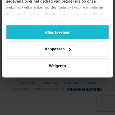
gegevens over het gedrag van bezoekers op onze
website, welke enkel worden gebruikt voor een interne
analyse. U helpt ons enorm als u deze aan wilt zetten.
Forten.nl werkt
niet
met (externe) adverteerders en heeft
geen commerciële doelstelling. U kunt deze cookies via
de knoppen accepteren, beheren of weigeren.
Alles toestaan
Deel dit
Aanpassen
Weigeren
© 2026 Stichting Forten Nederland
Over ons
Doneer nu
Disclaimer
Contact
Forten.nl wordt ondersteund door de