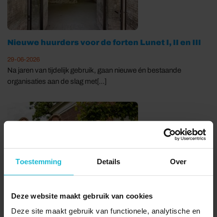
Nieuwe huurders voor de forten Lunet I, II en III
29-06-2026
Na jaren van tijdelijk gebruik, gaan nieuwe én bestaande
organisaties aan de slag met[...]
Toestemming
Details
Over
Deze website maakt gebruik van cookies
Historische waterpomp Oudeschans wint
Deze site maakt gebruik van functionele, analytische en