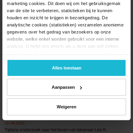
Groninger Waterwedstrijd
marketing cookies. Dit doen wij om het gebruiksgemak
van de site te verbeteren, statistieken bij te kunnen
29-06-2026
houden en inzicht te krijgen in bezoekgedrag. De
Het idee om de historische waterpomp in het dorp weer
analytische cookies (statistieken) verzamelen anonieme
werkend te maken en te gebruiken als[...]
gegevens over het gedrag van bezoekers op onze
website, welke enkel worden gebruikt voor een interne
analyse. U helpt ons enorm als u deze aan wilt zetten.
Forten.nl werkt
niet
met (externe) adverteerders en heeft
geen commerciële doelstelling. U kunt deze cookies via
de knoppen accepteren, beheren of weigeren.
Alles toestaan
Aanpassen
Fort Asperen door de ogen van tekenaar Leo K.
Weigeren
Zeldenrust
29-06-2026
Tijdens onderzoek naar het leven van tekenaar Leo K.