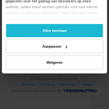
gegevens over het gedrag van bezoekers op onze
website, welke enkel worden gebruikt voor een interne
analyse. U helpt ons enorm als u deze aan wilt zetten.
Forten.nl werkt
niet
met (externe) adverteerders en heeft
geen commerciële doelstelling. U kunt deze cookies via
de knoppen accepteren, beheren of weigeren.
Alles toestaan
Aanpassen
Deel dit
Weigeren
© 2026 Stichting Forten Nederland
Over ons
Doneer nu
Disclaimer
Contact
Forten.nl wordt ondersteund door de