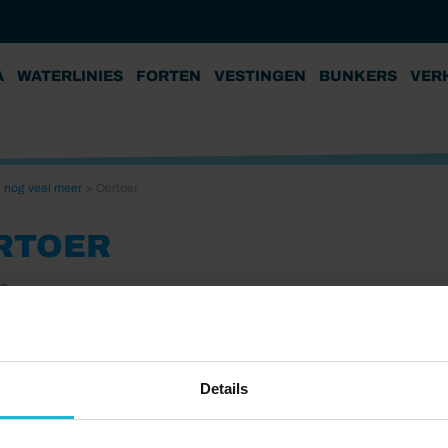
A
WATERLINIES
FORTEN
VESTINGEN
BUNKERS
VER
 nog veel meer
>
Oertoer
RTOER
26
Details