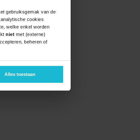
 het gebruiksgemak van de
e analytische cookies
te, welke enkel worden
rkt
niet
met (externe)
ccepteren, beheren of
Alles toestaan
teund door de