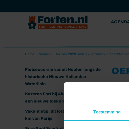
AGEND
Home
>
Nieuws
>
OerToer 2026: muziek, verhalen, ambachten en
OE
Fietsexcursie vanuit Houten langs de
historische Nieuwe Hollandse
11-05-20
Waterlinie
Kazerne Fort bij Abcoude klaar voor
een nieuwe toekomst
Vakantietip: dit fort ligt nog geen 20
Toestemming
km van Parijs
Sore Spot Songs strijkt neer op het