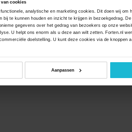
 van cookies
functionele, analytische en marketing cookies. Dit doen wij om
ken bij te kunnen houden en inzicht te krijgen in bezoekgedrag. D
nonieme gegevens over het gedrag van bezoekers op onze websi
lyse. U helpt ons enorm als u deze aan wilt zetten. Forten.nl we
commerciële doelstelling. U kunt deze cookies via de knoppen a
Aanpassen
Over ons
Doneer nu
Disclaimer
Contact
Forten.nl wordt onders