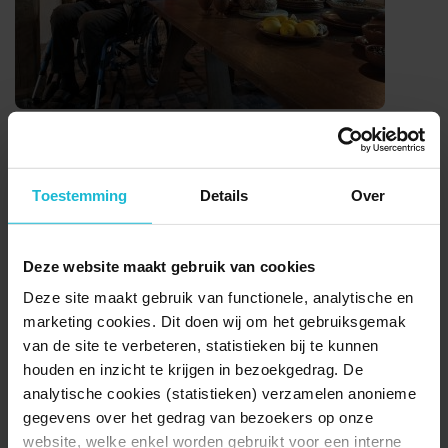
Loevestein
heeft donderdag 7 mei officieel een nieuwe
rolstoeltoegankelijke brug geopend. Met deze toevoeging zet het
kasteel een grote stap in de ambitie om een plek te zijn waar
Toestemming
Details
Over
iedereen zich welkom voelt en de rijke geschiedenis van
Loevestein kan beleven.
Deze website maakt gebruik van cookies
Door de middeleeuwse bouw van het kasteel was het tot nu toe
Deze site maakt gebruik van functionele, analytische en
voor bezoekers met een fysieke beperking niet mogelijk om het
marketing cookies. Dit doen wij om het gebruiksgemak
kasteel van binnen te bekijken. Met de aanleg van de nieuwe brug
van de site te verbeteren, statistieken bij te kunnen
komt daar verandering in. De eerste verdieping van het kasteel is
nu toegankelijk voor rolstoelgebruikers, zodat ook zij de verhalen,
houden en inzicht te krijgen in bezoekgedrag. De
geschiedenis en sfeer van Loevestein van dichtbij kunnen ervaren.
analytische cookies (statistieken) verzamelen anonieme
gegevens over het gedrag van bezoekers op onze
“Loevestein is een plek vol verhalen, en die verhalen willen we met
website, welke enkel worden gebruikt voor een interne