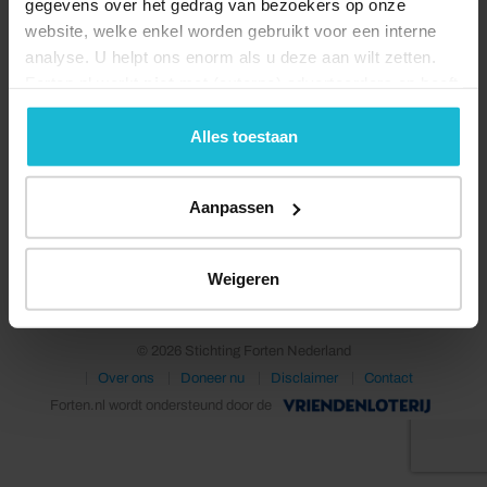
gegevens over het gedrag van bezoekers op onze
website, welke enkel worden gebruikt voor een interne
analyse. U helpt ons enorm als u deze aan wilt zetten.
Forten.nl werkt
niet
met (externe) adverteerders en heeft
geen commerciële doelstelling. U kunt deze cookies via
de knoppen accepteren, beheren of weigeren.
Alles toestaan
Aanpassen
Deel dit
Weigeren
© 2026 Stichting Forten Nederland
Over ons
Doneer nu
Disclaimer
Contact
Forten.nl wordt ondersteund door de