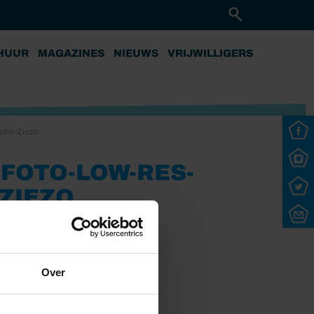
HUUR
MAGAZINES
NIEUWS
VRIJWILLIGERS
udio-Ziezo
FOTO-LOW-RES-
ZIEZO
Over