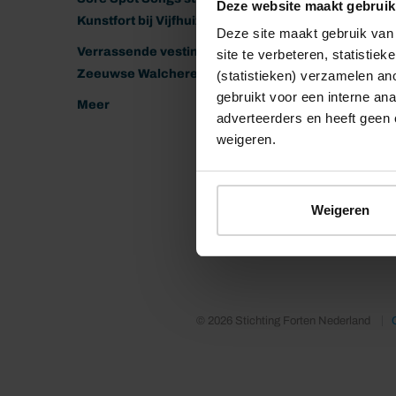
Deze website maakt gebruik
Kunstfort bij Vijfhuizen
Deze site maakt gebruik van 
Verrassende vestingen van het
site te verbeteren, statistie
Zeeuwse Walcheren
(statistieken) verzamelen a
gebruikt voor een interne ana
Meer
adverteerders en heeft geen 
weigeren.
Weigeren
© 2026 Stichting Forten Nederland