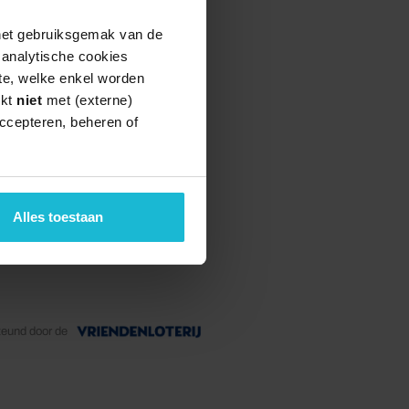
 het gebruiksgemak van de
e analytische cookies
te, welke enkel worden
rkt
niet
met (externe)
ccepteren, beheren of
Alles toestaan
teund door de