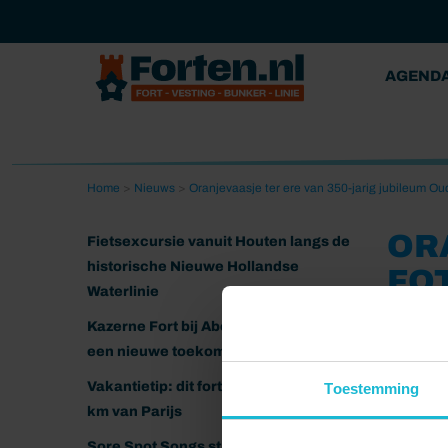
AGEND
Home
>
Nieuws
>
Oranjevaasje ter ere van 350-jarig jubileum Ou
OR
Fietsexcursie vanuit Houten langs de
historische Nieuwe Hollandse
FO
Waterlinie
15-09-20
Kazerne Fort bij Abcoude klaar voor
een nieuwe toekomst
Vakantietip: dit fort ligt nog geen 20
Toestemming
km van Parijs
Sore Spot Songs strijkt neer op het