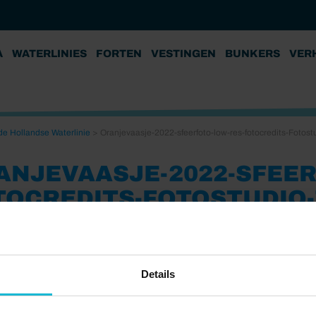
A
WATERLINIES
FORTEN
VESTINGEN
BUNKERS
VER
de Hollandse Waterlinie
>
Oranjevaasje-2022-sfeerfoto-low-res-fotocredits-Fotost
ANJEVAASJE-2022-SFEER
TOCREDITS-FOTOSTUDIO-
22
Details