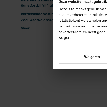
Deze website maakt gebruik
Kunstfort bij Vijfhuizen
Deze site maakt gebruik van 
Verrassende vestingen van het
site te verbeteren, statistie
Zeeuwse Walcheren
(statistieken) verzamelen a
gebruikt voor een interne ana
Meer
adverteerders en heeft geen 
weigeren.
Weigeren
© 2026 Stichting Forten Nederland