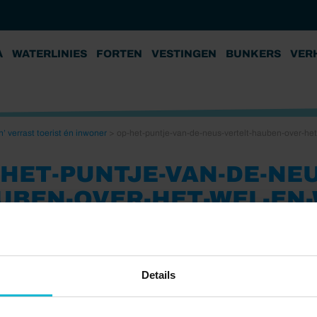
A
WATERLINIES
FORTEN
VESTINGEN
BUNKERS
VER
 verrast toerist én inwoner
>
op-het-puntje-van-de-neus-vertelt-hauben-over-he
-HET-PUNTJE-VAN-DE-NEU
UBEN-OVER-HET-WEL-EN-
STERSCHELDE
5
Details