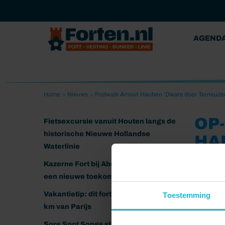
AGEND
Home
>
Nieuws
>
Podwalk Arnout Hauben ‘Dwars door Terneuzen’
OP
Fietsexcursie vanuit Houten langs de
historische Nieuwe Hollandse
HA
Waterlinie
WE
Kazerne Fort bij Abcoude klaar voor
een nieuwe toekomst
25-06-202
Vakantietip: dit fort ligt nog geen 20
Toestemming
km van Parijs
Sore Spot Songs strijkt neer op het