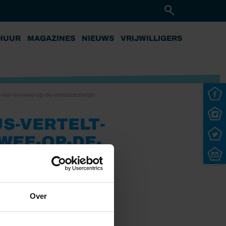
HUUR
MAGAZINES
NIEUWS
VRIJWILLIGERS
t-wel-en-wee-op-de-westerschelde
S-VERTELT-
WEE-OP-DE-
Over