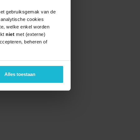
 het gebruiksgemak van de
e analytische cookies
te, welke enkel worden
rkt
niet
met (externe)
ccepteren, beheren of
Alles toestaan
teund door de