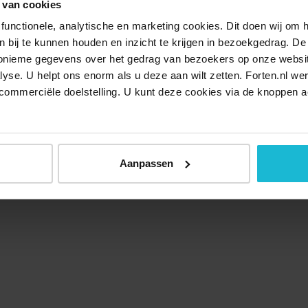
 van cookies
functionele, analytische en marketing cookies. Dit doen wij om
ken bij te kunnen houden en inzicht te krijgen in bezoekgedrag. D
nonieme gegevens over het gedrag van bezoekers op onze websi
lyse. U helpt ons enorm als u deze aan wilt zetten. Forten.nl we
commerciële doelstelling. U kunt deze cookies via de knoppen a
Aanpassen
Over ons
Doneer nu
Disclaimer
Contact
Forten.nl wordt onders