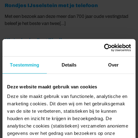
Rondjes IJsselstein met je telefoon
Met een bezoek aan deze meer dan 700 jaar oude vestingstad
beleef je het beste van twee[...]
Historische Dag Zierikzee
Op zaterdag 29 augustus 2026 stap je in Zierikzee zo de
Middeleeuwen in tijdens de Historische[...]
Toestemming
Details
Over
Centree Festival
Centree Festival: de altijd verrassende cocktail van muziek,
Deze website maakt gebruik van cookies
theater, kinderactiviteiten,[...]
Deze site maakt gebruik van functionele, analytische en
marketing cookies. Dit doen wij om het gebruiksgemak
Havendagen Zierikzee
van de site te verbeteren, statistieken bij te kunnen
houden en inzicht te krijgen in bezoekgedrag. De
Het driedaagse festival op de haven van Zierikzee bestaat al
analytische cookies (statistieken) verzamelen anonieme
sinds 1988 en is omgetoverd van[...]
gegevens over het gedrag van bezoekers op onze