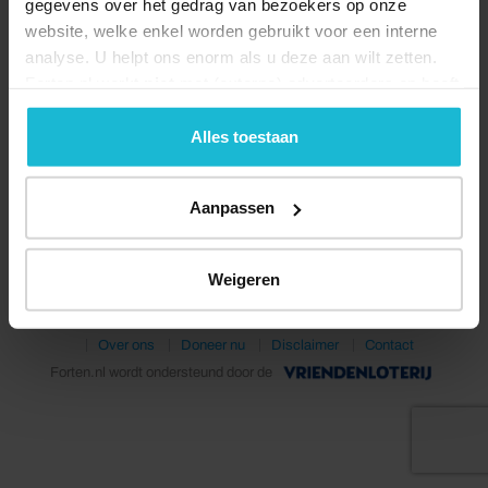
gegevens over het gedrag van bezoekers op onze
website, welke enkel worden gebruikt voor een interne
analyse. U helpt ons enorm als u deze aan wilt zetten.
Forten.nl werkt
niet
met (externe) adverteerders en heeft
geen commerciële doelstelling. U kunt deze cookies via
de knoppen accepteren, beheren of weigeren.
Alles toestaan
Deel dit
Aanpassen
Weigeren
© 2026 Stichting Forten Nederland
Over ons
Doneer nu
Disclaimer
Contact
Forten.nl wordt ondersteund door de