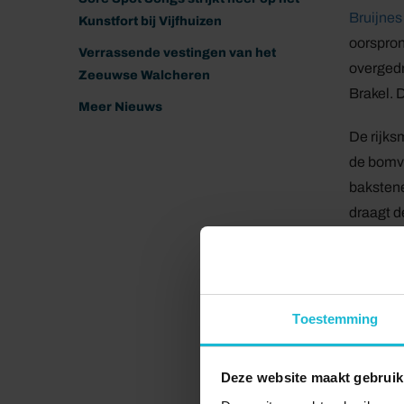
Bruijnes
Kunstfort bij Vijfhuizen
oorspron
Verrassende vestingen van het
overged
Zeeuwse Walcheren
Brakel. 
Meer Nieuws
De rijks
de bomvr
bakstene
draagt d
verantwo
Rijkssu
Het rest
Toestemming
Subsidie
€ 3 milj
Deze website maakt gebruik
duurzaam