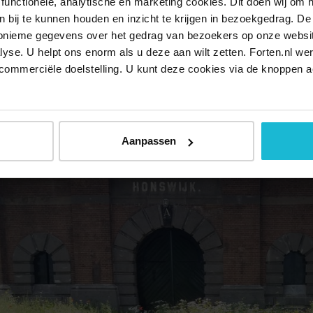
functionele, analytische en marketing cookies. Dit doen wij om
mogelijkheden
ken bij te kunnen houden en inzicht te krijgen in bezoekgedrag. D
nonieme gegevens over het gedrag van bezoekers op onze websi
de werkzaamheden blijft het terrein van Fort Honswijk tussen
lyse. U helpt ons enorm als u deze aan wilt zetten. Forten.nl we
 Wel zullen er soms delen van het terrein worden afgezet om de
commerciële doelstelling. U kunt deze cookies via de knoppen a
jaar organiseert de aannemer vijf open dagen om het publiek te
thonswijk.eu
te staan.
Aanpassen