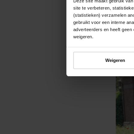
Deze site maakt gebruik van 
Bezoek
site te verbeteren, statistie
(statistieken) verzamelen a
Tijdens 
gebruikt voor een interne ana
publiek.
adverteerders en heeft geen 
komende 
weigeren.
www.for
Weigeren