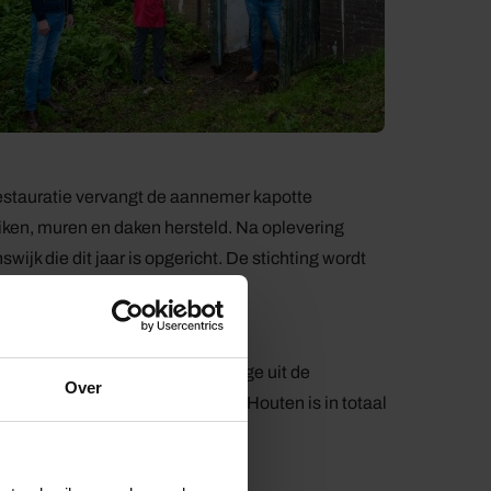
 restauratie vervangt de aannemer kapotte
ken, muren en daken hersteld. Na oplevering
wijk die dit jaar is opgericht. De stichting wordt
 2,35 miljoen. Dit is een bijdrage uit de
Over
en bijdrage van de gemeente Houten is in totaal
n de provincie kunnen er ook
ebouwen.