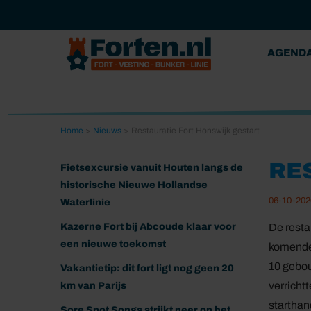
AGEND
Home
>
Nieuws
>
Restauratie Fort Honswijk gestart
RE
Fietsexcursie vanuit Houten langs de
historische Nieuwe Hollandse
06-10-202
Waterlinie
Kazerne Fort bij Abcoude klaar voor
De resta
een nieuwe toekomst
komende 
10 gebou
Vakantietip: dit fort ligt nog geen 20
verricht
km van Parijs
starthan
Sore Spot Songs strijkt neer op het