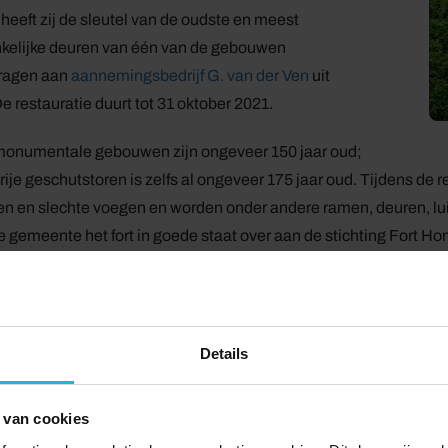
heeft zij de sleutel van de oudste en meest
kelijke deuren van één van de gebouwen
ragen aan
aannemingsbedrijf G. van der Ven
uit
De restauratie duurt tot 31 oktober 2021.
monumentale gebouwen zijn ongeveer 150 jaar oud;
ije geschutstoren is zelfs al ongeveer 175 jaar oud. Tijdens de
n en slechte voegen en worden onder andere ramen, deuren, lui
e gemeente het fort in goede staat over aan de stichting Fort Hons
ordelijk voor de exploitatie en herontwikkeling van het fort.
bsidie
auratiewerk wordt voor 80% betaald vanuit een Rijkssubsidie van €
Details
regeling Restauratie Rijksmonumenten 2019-2020. Samen met e
oen beschikbaar voor deze grote restauratie. Dankzij subsidie va
 van cookies
heidsmaatregelen worden uitgevoerd, zoals isolatie van de g