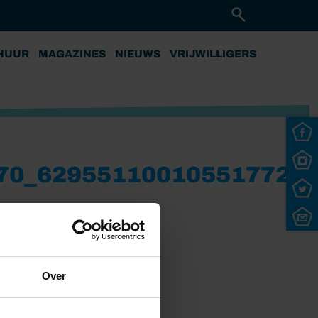
HUUR
MAGAZINES
NIEUWS
VRIJWILLIGERS
70_629551100105517729
Over