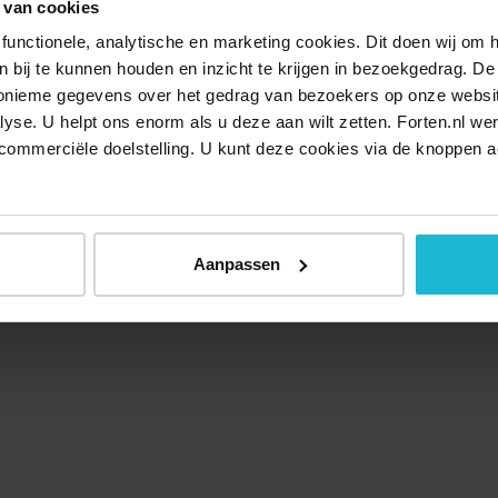
 van cookies
functionele, analytische en marketing cookies. Dit doen wij om
ken bij te kunnen houden en inzicht te krijgen in bezoekgedrag. D
nonieme gegevens over het gedrag van bezoekers op onze websi
lyse. U helpt ons enorm als u deze aan wilt zetten. Forten.nl we
commerciële doelstelling. U kunt deze cookies via de knoppen a
Aanpassen
Over ons
Doneer nu
Disclaimer
Contact
Forten.nl wordt onders