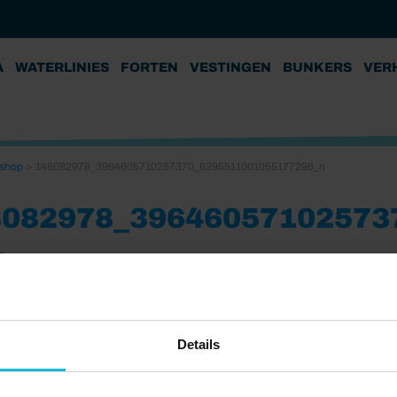
A
WATERLINIES
FORTEN
VESTINGEN
BUNKERS
VER
bshop
>
148082978_3964605710257370_6295511001055177296_n
8082978_39646057102573
1
Details