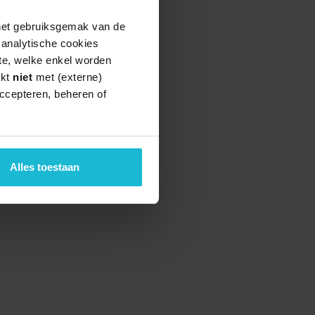
 het gebruiksgemak van de
e analytische cookies
te, welke enkel worden
rkt
niet
met (externe)
ccepteren, beheren of
Alles toestaan
teund door de