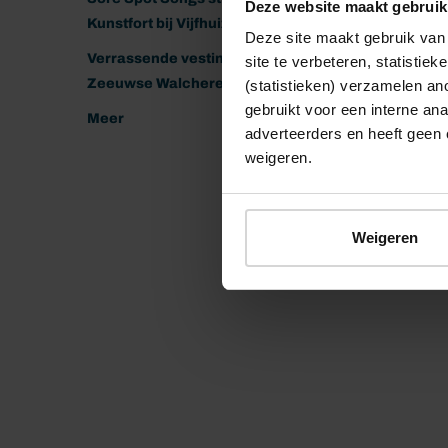
Deze website maakt gebruik
Kunstfort bij Vijfhuizen
Deze site maakt gebruik van 
Verrassende vestingen van het
site te verbeteren, statistie
Zeeuwse Walcheren
(statistieken) verzamelen a
gebruikt voor een interne ana
Meer
adverteerders en heeft geen 
weigeren.
Weigeren
© 2026 Stichting Forten Nederland