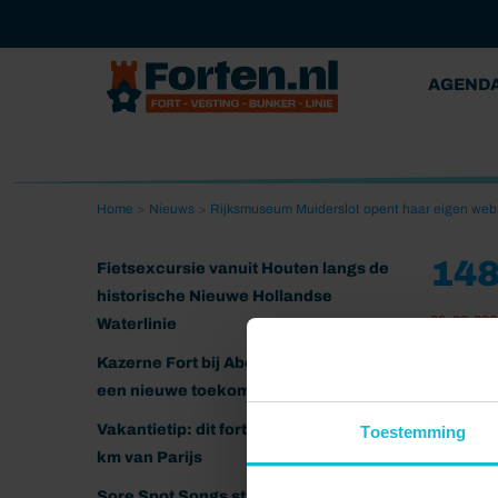
AGEND
Home
>
Nieuws
>
Rijksmuseum Muiderslot opent haar eigen we
14
Fietsexcursie vanuit Houten langs de
historische Nieuwe Hollandse
09-02-202
Waterlinie
Kazerne Fort bij Abcoude klaar voor
een nieuwe toekomst
Vakantietip: dit fort ligt nog geen 20
Toestemming
km van Parijs
Sore Spot Songs strijkt neer op het