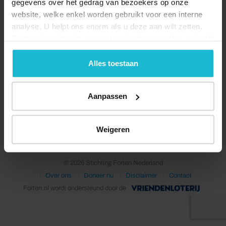
gegevens over het gedrag van bezoekers op onze
website, welke enkel worden gebruikt voor een interne
analyse. U helpt ons enorm als u deze aan wilt zetten.
Forten.nl werkt
niet
met (externe) adverteerders en heeft
geen commerciële doelstelling. U kunt deze cookies via
de knoppen accepteren, beheren of weigeren.
Alles toestaan
Aanpassen
Deel dit
Weigeren
© 2026 Stichting Forten Nederland
Over ons
Doneer nu
Disclaimer
Contact
Forten.nl wordt ondersteund door de