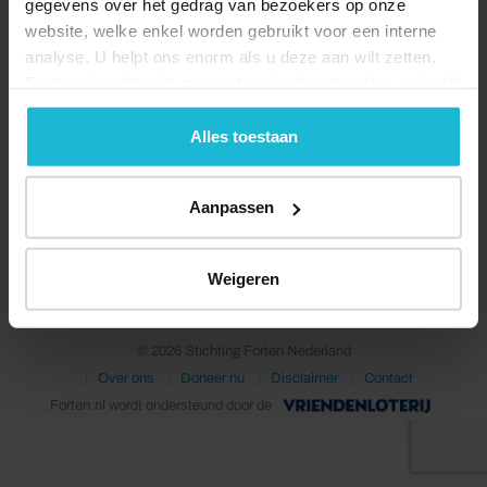
gegevens over het gedrag van bezoekers op onze
website, welke enkel worden gebruikt voor een interne
analyse. U helpt ons enorm als u deze aan wilt zetten.
Forten.nl werkt
niet
met (externe) adverteerders en heeft
geen commerciële doelstelling. U kunt deze cookies via
de knoppen accepteren, beheren of weigeren.
Alles toestaan
Aanpassen
Deel dit
Weigeren
© 2026 Stichting Forten Nederland
Over ons
Doneer nu
Disclaimer
Contact
Forten.nl wordt ondersteund door de