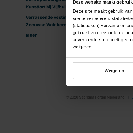
Deze website maakt gebruik
Kunstfort bij Vijfhuizen
Deze site maakt gebruik van 
Verrassende vestingen van het
site te verbeteren, statistie
Zeeuwse Walcheren
(statistieken) verzamelen a
gebruikt voor een interne ana
Meer
adverteerders en heeft geen 
weigeren.
Weigeren
© 2026 Stichting Forten Nederland