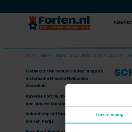
AGEND
Home
>
Nieuws
>
September activiteiten Bij de Fortwachter in 
SC
Fietsexcursie vanuit Houten langs de
historische Nieuwe Hollandse
09-09-20
Waterlinie
Kazerne Fort bij Abcoude klaar voor
een nieuwe toekomst
Vakantietip: dit fort ligt nog geen 20
Toestemming
km van Parijs
Sore Spot Songs strijkt neer op het