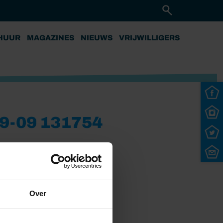
HUUR
MAGAZINES
NIEUWS
VRIJWILLIGERS
-09 131754
Over