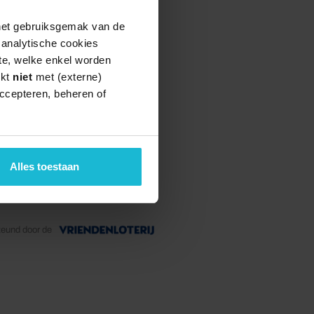
 het gebruiksgemak van de
e analytische cookies
te, welke enkel worden
rkt
niet
met (externe)
ccepteren, beheren of
Alles toestaan
teund door de