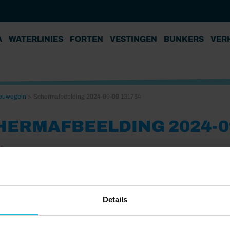
A
WATERLINIES
FORTEN
VESTINGEN
BUNKERS
VER
Nieuwegein
>
Schermafbeelding 2024-09-09 131754
HERMAFBEELDING 2024-09
24
Details