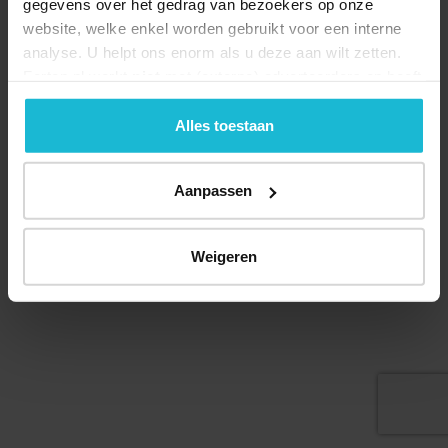
gegevens over het gedrag van bezoekers op onze
website, welke enkel worden gebruikt voor een interne
analyse. U helpt ons enorm als u deze aan wilt zetten.
Forten.nl werkt
niet
met (externe) adverteerders en heeft
geen commerciële doelstelling. U kunt deze cookies via
de knoppen accepteren, beheren of weigeren.
Alles toestaan
© 2026 Stichting Forten Nederland
Over ons
Doneer nu
Disclaimer
Contact
Aanpassen
Forten.nl wordt ondersteund door de
Weigeren