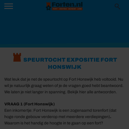
SPEURTOCHT EXPOSITIE FORT
HONSWIJK
Wat leuk dat je net de speurtocht op Fort Honswijk heb voltooid. Nu
wil je natuurlijk graag weten of je de vragen goed hebt beantwoord.
We laten je niet langer in spanning. Bekijk hier alle antwoorden.
VRAAG 1 (Fort Honswijk)
Een
inkom
ertje
:
Fort
Honswijk
is een zogenaamd
torenfort
(dat
hoge ronde gebouw verderop
met meerdere verdiepingen
)
.
Waarom is het handig de hoogte in te gaan op een fort?