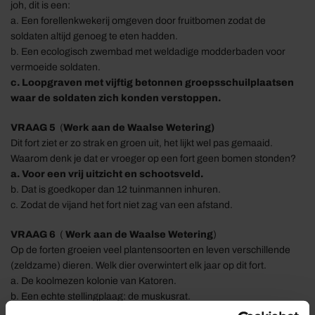
joh, dit is een:
a.
Een forellenkwekerij
omgeven door fruitbomen
zodat de
soldaten altijd genoeg te eten hadden.
b. Een ecologisch zwembad met
weldadige modderbaden voor
vermoeide soldaten.
c. Loopgraven met vijftig betonnen groepsschuilplaatsen
waar de soldaten zich konden verstoppen.
VRAAG
5
(
Werk aan de Waalse Wetering)
Dit fort ziet er zo strak en groen uit, het lijkt wel pas gemaaid
.
Waarom denk je dat er
vroeger
op een fort
geen bomen
stonden
?
a. Voor een vrij uitzicht en schootsveld
.
b.
Dat i
s g
oedkoper dan 12 tuinmannen inhuren.
c. Zodat de vijand het fort niet zag van een afstand.
VRAAG
6
(
Werk aan de Waalse Wetering
)
Op de forten groeien veel plantensoorten en leven verschillende
(ze
ldzame) dieren. Welk dier overwintert
elk jaar op dit fort.
a. De koolmezen kolonie van
Katoren.
b.
Een
echte
stellingplaag: de m
uskusrat
.
c. Beschermde vleermuizen die er alleen overwinteren.