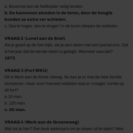
a. Bovenop kan de
helikopter
veilig
l
anden.
b. De kanonnen stonden in de toren, door de hoogte
konden ze extra ver schieten.
c. Des te hoger, des te droger
!
In de toren
sliepen de soldaten.
VRAAG
2
(
Lunet aan de Snel)
Als je goed op de foto kijkt, zie je een steen met
een jaartal erin. Dat
is het jaar dat de eerste steen is gelegd. Wanneer was dat?
1872
VRAAG
3 (Fort WKU)
Dit is Werk aan de Korte Uitweg. Nu kan je er met de
hele familie
kamperen
,
maar voor hoeveel soldaten
was
er
vroeger
ruimte op
dit fort?
a.
1
0
man.
b. 120
man.
c. 60 man.
VRAAG
4
(
Werk aan de Groeneweg)
Wat zie je hier?
Een l
euk
water
park om je vissen uit te laten
? Nee