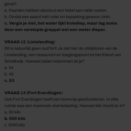
geval
?
a. Paarden hebben absoluut een hekel aan natte voeten.
b.
Omdat
een paard mét ruiter en bepakking gewoon zinkt.
c. Vergis je niet, het water lijkt kniediep, maar lag soms
door een verstopte greppel wel een meter dieper.
V
RAAG 1
2
(
Linielanding
)
Dit is natuurlijk geen oud fort!
Je ziet hier de
uitkijktor
e
n van de
Linielanding
, een restaurant en
toegangspoort tot
het Eiland van
Schalkwijk
.
Hoeveel
stalen kolommen
tel je?
a.
44
b. 49
c. 53
VRAAG
1
3
(Fort
Everdingen
)
Ook
F
ort Everdingen heeft een bomvrije geschutstoren.
In
elke
ruimte was een maximale vloerbelasting
.
Hoeveel kilo mocht er in
?
a.
50 kilo
b. 500 kilo
c. 5000 kilo