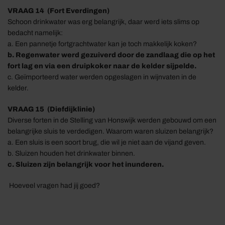
VRAAG
1
4
(Fort
Everdingen)
Schoon drinkwater was erg belangrijk, daar werd
iets slims op
bedacht namelijk
:
a.
Een pannetje fortgrachtwater kan je toch makkelijk koken?
b. Regenwater werd gezuiverd door de zandlaag die op het
fort lag en via een druipkoker naar de kelder sijpelde.
c.
Geïmporteerd w
ater wer
den opgeslagen in wijnvaten in de
kelder.
VRAAG
1
5
(
Diefdijklinie)
Diverse forten in de Stelling van
Honswijk
werd
en
gebouwd om een
belangrijke sluis te verdedigen.
Waarom waren sluizen belangrijk?
a.
Een sluis is een soort brug
, die wil je niet aan de vijand geven.
b.
Sluizen houden het drinkwater binnen.
c. Sluizen zijn belangrijk voor het inunderen.
Hoeveel vragen had jij goed?