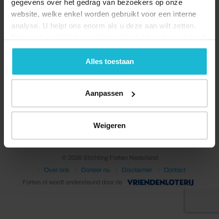
gegevens over het gedrag van bezoekers op onze
website, welke enkel worden gebruikt voor een interne
analyse. U helpt ons enorm als u deze aan wilt zetten.
Forten.nl werkt
niet
met (externe) adverteerders en heeft
geen commerciële doelstelling. U kunt deze cookies via
de knoppen accepteren, beheren of weigeren.
Alles toestaan
Aanpassen
Deel dit
Weigeren
© 2026 Stichting Forten Nederland
Over ons
Doneer nu
Disclaimer
Contact
Forten.nl wordt ondersteund door de