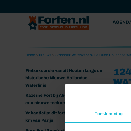
AGEND
Home
>
Nieuws
>
Stripboek Waterwapen- De Oude Hollandse Wat
124
Fietsexcursie vanuit Houten langs de
historische Nieuwe Hollandse
WA
Waterlinie
06-12-202
Kazerne Fort bij Abcoude klaar voor
een nieuwe toekomst
Vakantietip: dit fort ligt nog geen 20
Toestemming
km van Parijs
Sore Spot Songs strijkt neer op het