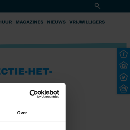
HUUR
MAGAZINES
NIEUWS
VRIJWILLIGERS
CTIE-HET-
Over