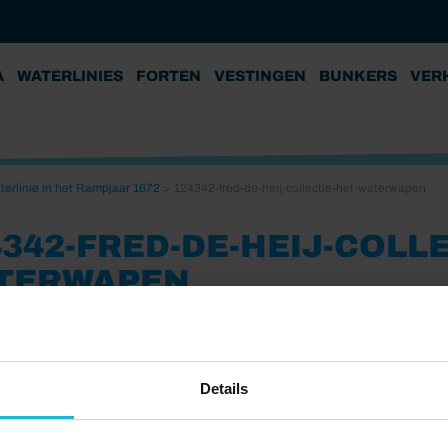
A
WATERLINIES
FORTEN
VESTINGEN
BUNKERS
VER
erlinie in het Rampjaar 1672
>
124342-fred-de-heij-collectie-het-waterwapen
342-FRED-DE-HEIJ-COLLE
TERWAPEN
3
Details