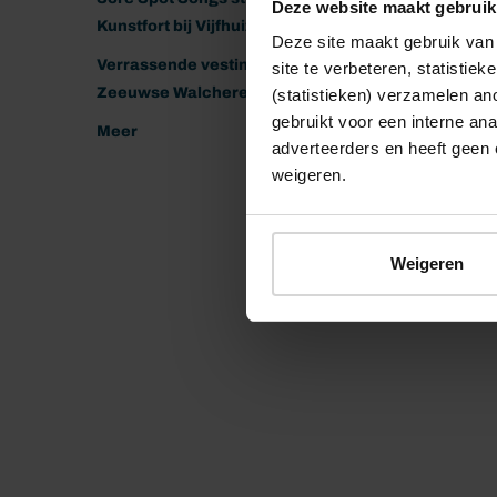
Deze website maakt gebruik
Kunstfort bij Vijfhuizen
Deze site maakt gebruik van 
Verrassende vestingen van het
site te verbeteren, statistie
Zeeuwse Walcheren
(statistieken) verzamelen a
gebruikt voor een interne ana
Meer
adverteerders en heeft geen 
weigeren.
Weigeren
© 2026 Stichting Forten Nederland