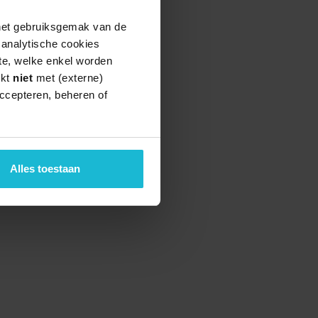
 het gebruiksgemak van de
e analytische cookies
te, welke enkel worden
rkt
niet
met (externe)
ccepteren, beheren of
Alles toestaan
teund door de