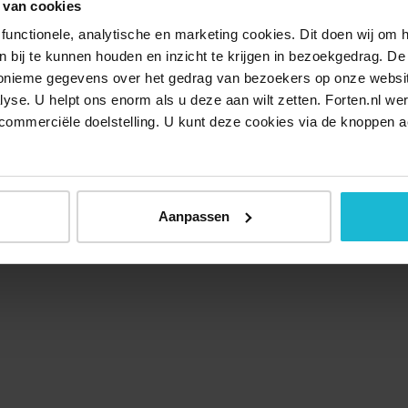
 van cookies
functionele, analytische en marketing cookies. Dit doen wij om
ken bij te kunnen houden en inzicht te krijgen in bezoekgedrag. D
nonieme gegevens over het gedrag van bezoekers op onze websi
lyse. U helpt ons enorm als u deze aan wilt zetten. Forten.nl we
commerciële doelstelling. U kunt deze cookies via de knoppen a
Aanpassen
Over ons
Doneer nu
Disclaimer
Contact
Forten.nl wordt onders