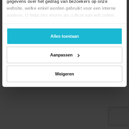
gegevens over het gedrag van bezoekers op onze
website, welke enkel worden gebruikt voor een interne
analyse. U helpt ons enorm als u deze aan wilt zetten.
Forten.nl werkt
niet
met (externe) adverteerders en heeft
Deel dit
geen commerciële doelstelling. U kunt deze cookies via
de knoppen accepteren, beheren of weigeren.
Alles toestaan
Aanpassen
© 2026 Stichting Forten Nederland
Over ons
Doneer nu
Disclaimer
Contact
Forten.nl wordt ondersteund door de
Weigeren