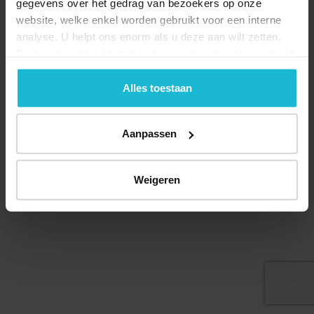
gegevens over het gedrag van bezoekers op onze
website, welke enkel worden gebruikt voor een interne
analyse. U helpt ons enorm als u deze aan wilt zetten.
Forten.nl werkt
niet
met (externe) adverteerders en heeft
geen commerciële doelstelling. U kunt deze cookies via
de knoppen accepteren, beheren of weigeren.
Alles toestaan
Aanpassen
© 2026 Stichting Forten Nederland
Over ons
Doneer nu
Disclaimer
Contact
Weigeren
Forten.nl wordt ondersteund door de